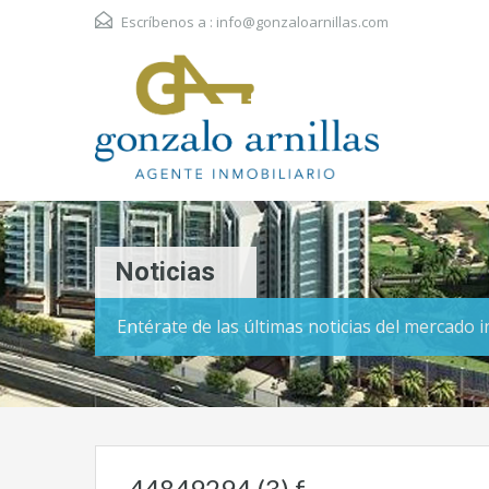
Escríbenos a :
info@gonzaloarnillas.com
Noticias
Entérate de las últimas noticias del mercado 
44849294 (3) f