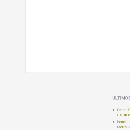
ÚLTIMO
Casas D
De Un 
Inmobil
Metro C