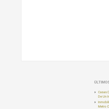
ÚLTIMO
Casas D
De Un 
Inmobil
Metro C