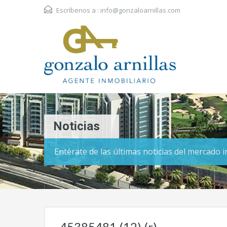
Escríbenos a :
info@gonzaloarnillas.com
Noticias
Entérate de las últimas noticias del mercado 
45385481 (12) (r)