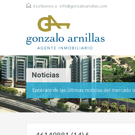
Escríbenos a :
info@gonzaloarnillas.com
Noticias
Entérate de las últimas noticias del mercado 
46149881 (14) f