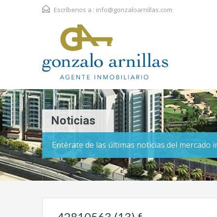
Escríbenos a :
info@gonzaloarnillas.com
Noticias
Entérate de las últimas noticias del mercado 
42810563 (13) f