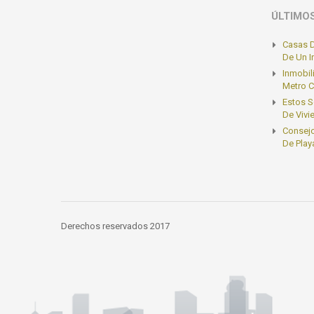
ÚLTIMO
Casas D
De Un 
Inmobil
Metro C
Estos S
De Vivi
Consejo
De Play
Derechos reservados 2017